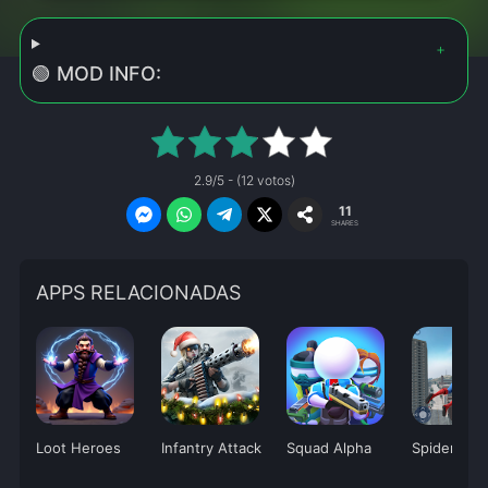
🟢 MOD INFO:
2.9/5 - (12 votos)
11
SHARES
APPS RELACIONADAS
Loot Heroes
Infantry Attack
Squad Alpha
Spider Figh