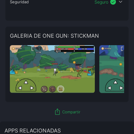
check_circle
expand_more
Seguridad
Seguro
GALERIA DE ONE GUN: STICKMAN
ios_share
Compartir
APPS RELACIONADAS