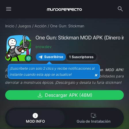
menu
search
Inicio
/
Juegos
/
Acción
/
One Gun: Stickman
One Gun: Stickman MOD APK (Dinero infi
erow.dev
1 Suscriptores
Suscribirse
¡Suscríbete con solo 2 clics y recibe notificaciones al
¡Enfrenta oleadas de enemigos en
One Gun: Stickman MOD APK
!
×
instante cuando esta app se actualice!
Disfruta de monedas ilimitadas y mejora tus armas y habilidades para
derrotar a monstruos épicos. ¡Descárgalo y desata tu furia stickman!
download
Descargar APK (48M)
info
install_desktop
MOD INFO
Guía de Instalación