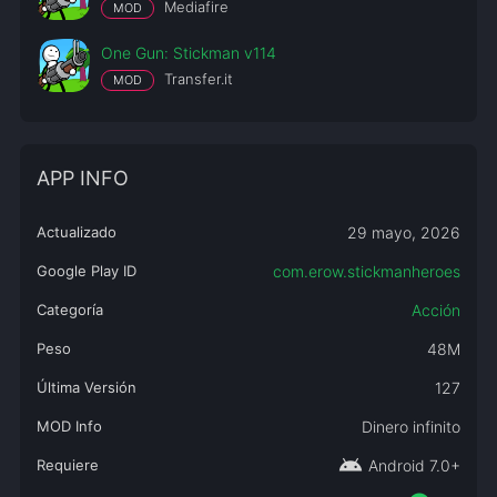
Mediafire
MOD
One Gun: Stickman v114
Transfer.it
MOD
APP INFO
Actualizado
29 mayo, 2026
Google Play ID
com.erow.stickmanheroes
Categoría
Acción
Peso
48M
Última Versión
127
MOD Info
Dinero infinito
android
Requiere
Android 7.0+